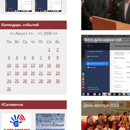
Календарь событий
<<
Август
>>
<<
2026
>>
Фото для новостей
Пн
Вт
Ср
Чт
Пт
Сб
Вс
1
2
3
4
5
6
7
8
9
10
11
12
13
14
15
16
17
18
19
20
21
22
23
24
25
26
27
28
29
30
31
#Сетевичок
День матери 2018