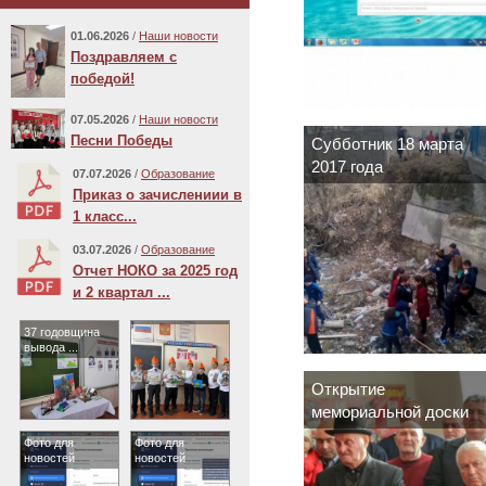
01.06.2026
/
Наши новости
Поздравляем с
победой!
07.05.2026
/
Наши новости
Песни Победы
Субботник 18 марта
2017 года
07.07.2026
/
Образование
Приказ о зачислениии в
1 класс...
03.07.2026
/
Образование
Отчет НОКО за 2025 год
и 2 квартал ...
37 годовщина
вывода ...
Открытие
мемориальной доски
15.12.2017 г.
Фото для
Фото для
новостей
новостей