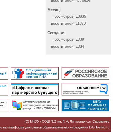
посетителей:
4770614
Месяц:
просмотров:
13835
посетителей:
11870
Сегодня:
просмотров:
1039
посетителей:
1034
(C) МКОУ «СОШ №2 им. Г. А. Лигидова» с.п. Сармаково
о на платформе для сайтов образовательных учреждений
EduHosting.ru