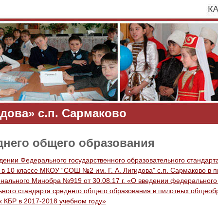
дова» с.п. Сармаково
него общего образования
едении Федерального государственного образовательного стандарт
 в 10 классе МКОУ “СОШ №2 им. Г. А. Лигидова” с.п. Сармаково в
онального Минобра №919 от 30.08.17 г. «О введении федерального
ьного стандарта среднего общего образования в пилотных общеоб
х КБР в 2017-2018 учебном году»