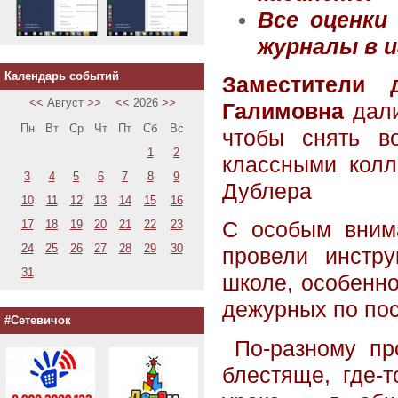
Все оценки
журналы в и
Календарь событий
Заместители
<<
Август
>>
<<
2026
>>
Галимовна
дали
Пн
Вт
Ср
Чт
Пт
Сб
Вс
чтобы снять в
1
2
классными колл
3
4
5
6
7
8
9
Дублера
10
11
12
13
14
15
16
17
18
19
20
21
22
23
С особым вни
24
25
26
27
28
29
30
провели инстр
31
школе, особенно
дежурных по пос
#Сетевичок
По-разному про
блестяще, где-