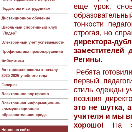
еще урок, снов
Педагогам и сотрудникам
образовательн
Дистанционное обучение
тонкости педаг
Школьный спортивный клуб
строгая, но спр
"Лидер"
директора-дуб
Электронный учёт успеваемости
заместителей 
Профилактика правонарушений
Регины.
Библиотека
Акт приемки школы к началу
Ребята готовили
2025-2026 учебного года
первый педагог
Галерея
стиль одежды уч
Электронное портфолио
позиция директо
Электронная информационно-
это не шутка, 
коммуникационная
учителя и мы в
образовательная среда
хорошо!
На э
Новое на сайте