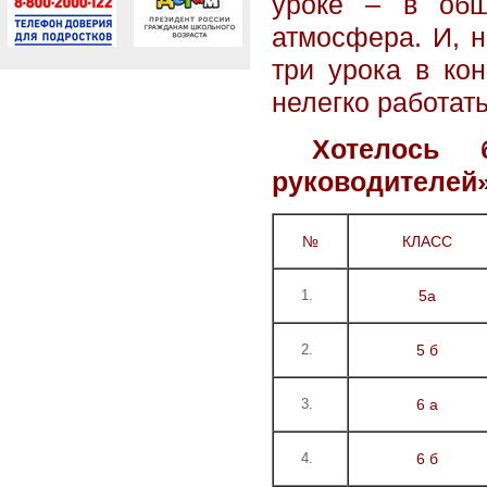
уроке – в общ
атмосфера. И, н
три урока в ко
нелегко работать
Хотелось б
руководителей
№
КЛАСС
5а
5 б
6 а
6 б