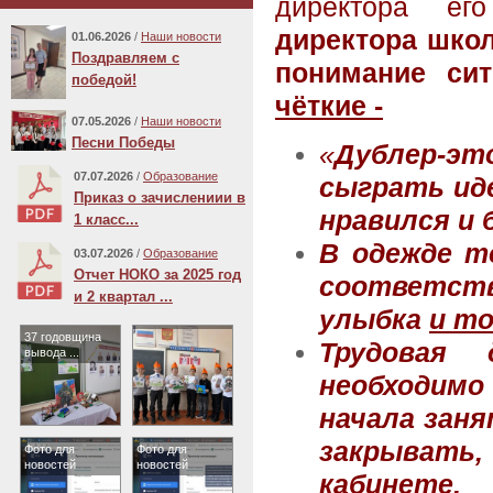
директора ег
директора школ
01.06.2026
/
Наши новости
Поздравляем с
понимание си
победой!
чёткие -
07.05.2026
/
Наши новости
Песни Победы
«
Дублер-эт
07.07.2026
/
Образование
сыграть ид
Приказ о зачислениии в
нравился и 
1 класс...
В одежде т
03.07.2026
/
Образование
Отчет НОКО за 2025 год
соответств
и 2 квартал ...
улыбка
и т
37 годовщина
Трудовая 
вывода ...
необходимо 
начала заня
закрывать,
Фото для
Фото для
новостей
новостей
кабинете.