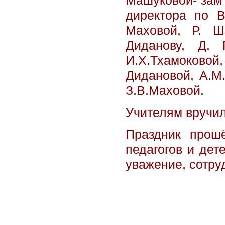
Машуковой- зам 
директора по В
Маховой, Р. Ш
Диданову, Д. 
И.Х.Тхамоково
Дидановой, А.М.
З.В.Маховой.
Учителям вручил
Праздник прош
педагогов и дет
уважение, сотру