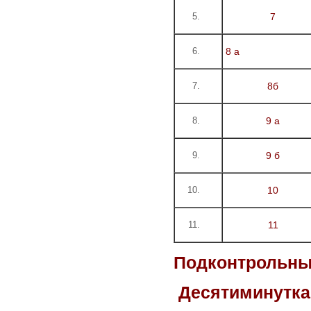
7
8 а
8б
9 а
9 б
10
11
Подконтрольны
Десятиминутка