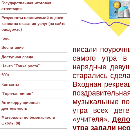
Государственная итоговая
аттестация
Результаты независимой оценки
качества оказания услуг (на сайте
bus.gov.ru)
food
Воспитание
писали поурочн
самого утра 
Доступная среда
нарядные девуш
Центр "Точка роста"
старались сдел
500+
Входная рекреа
Контакты
поздравительн
"Горячая линия"
музыкальные по
Антикоррупционная
деятельность
утра всех де
Материалы по безопасности
«учителя».
Дело
школы (4)
утра задали не