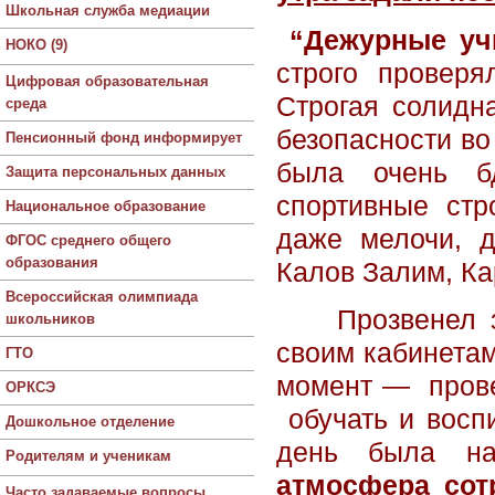
Школьная служба медиации
“Дежурные уч
НОКО (9)
строго провер
Цифровая образовательная
Строгая солид
среда
безопасности во
Пенсионный фонд информирует
была очень б
Защита персональных данных
спортивные стр
Национальное образование
даже мелочи, 
ФГОС среднего общего
образования
Калов Залим, Ка
Всероссийская олимпиада
Прозвенел з
школьников
своим кабинета
ГТО
момент — прове
ОРКСЭ
обучать и воспи
Дошкольное отделение
день была н
Родителям и ученикам
атмосфера сот
Часто задаваемые вопросы