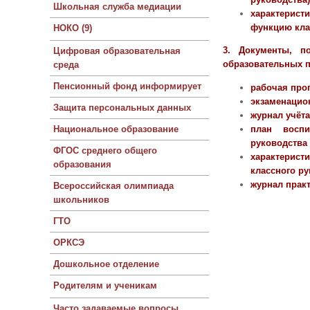
Школьная служба медиации
характерист
функцию кла
НОКО (9)
3. Документы, п
Цифровая образовательная
образовательных п
среда
Пенсионный фонд информирует
рабочая прог
экзаменацион
Защита персональных данных
журнал учёта
план воспи
Национальное образование
руководства 
ФГОС среднего общего
характерист
образования
классного ру
журнал прак
Всероссийская олимпиада
школьников
ГТО
ОРКСЭ
Дошкольное отделение
Родителям и ученикам
Часто задаваемые вопросы