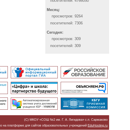
посетителей:
4766050
Месяц:
просмотров:
9264
посетителей:
7306
Сегодня:
просмотров:
309
посетителей:
309
(C) МКОУ «СОШ №2 им. Г. А. Лигидова» с.п. Сармаково
о на платформе для сайтов образовательных учреждений
EduHosting.ru