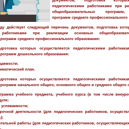
документов, подготовка которы
педагогическими работниками при р
общеобразовательных программ,
программ среднего профессионального 
оду действует следующий перечень документов, подготовка кот
и работниками при реализации основных общеобразоват
рограмм среднего профессионального образования:
одготовка которых осуществляется педагогическими работник
программ дошкольного образования:
щаемости;
тематический план.
одготовка которых осуществляется педагогическими работник
рограмм начального общего, основного общего и среднего общего 
грамма учебного предмета, учебного курса (в том числе внеуро
дуля;
 успеваемости;
рочной деятельности (для педагогических работников, осущест
);
ательной работы (для педагогических работников, осуществляющи
;