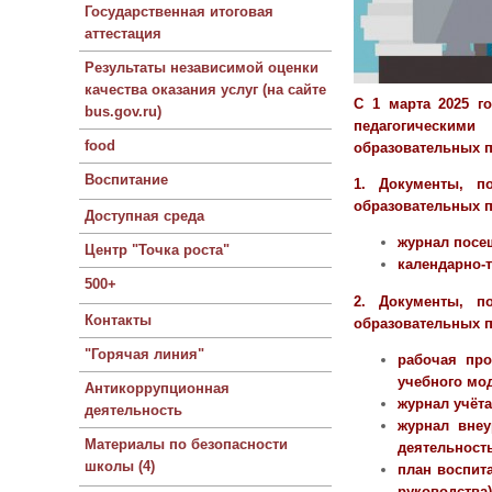
Государственная итоговая
аттестация
Результаты независимой оценки
качества оказания услуг (на сайте
С 1 марта 2025 г
bus.gov.ru)
педагогическим
food
образовательных п
Воспитание
1. Документы, п
образовательных 
Доступная среда
журнал посе
Центр "Точка роста"
календарно-
500+
2. Документы, п
Контакты
образовательных п
"Горячая линия"
рабочая про
учебного мо
Антикоррупционная
журнал учёта
деятельность
журнал внеу
Материалы по безопасности
деятельность
школы (4)
план воспит
руководства)