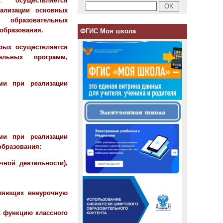
х осуществляется
еализации основных
 образовательных
образования.
ФГИС Моя школа
орых осуществляется
ельных программ,
ами при реализации
ами при реализации
образования:
чной деятельности),
вляющих внеурочную
х функцию классного