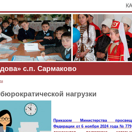
дова» с.п. Сармаково
ти
бюрократической нагрузки
Приказом Министерства просвещ
Федерации от 6 ноября 2024 года № 779