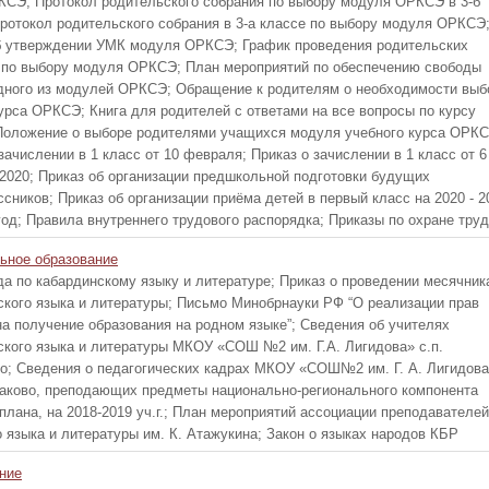
КСЭ; Протокол родительского собрания по выбору модуля ОРКСЭ в 3-б
Протокол родительского собрания в 3-а классе по выбору модуля ОРКСЭ
б утверждении УМК модуля ОРКСЭ; График проведения родительских
 по выбору модуля ОРКСЭ; План мероприятий по обеспечению свободы
дного из модулей ОРКСЭ; Обращение к родителям о необходимости выб
урса ОРКСЭ; Книга для родителей с ответами на все вопросы по курсу
оложение о выборе родителями учащихся модуля учебного курса ОРКС
зачислении в 1 класс от 10 февраля; Приказ о зачислении в 1 класс от 6
2020; Приказ об организации предшкольной подготовки будущих
сников; Приказ об организации приёма детей в первый класс на 2020 - 2
год; Правила внутреннего трудового распорядка; Приказы по охране тру
ьное образование
а по кабардинскому языку и литературе; Приказ о проведении месячник
ского языка и литературы; Письмо Минобрнауки РФ “О реализации прав
на получение образования на родном языке”; Сведения об учителях
ского языка и литературы МКОУ «СОШ №2 им. Г.А. Лигидова» с.п.
о; Сведения о педагогических кадрах МКОУ «СОШ№2 им. Г. А. Лигидов
маково, преподающих предметы национально-регионального компонента
плана, на 2018-2019 уч.г.; План мероприятий ассоциации преподавателей
о языка и литературы им. К. Атажукина; Закон о языках народов КБР
ние