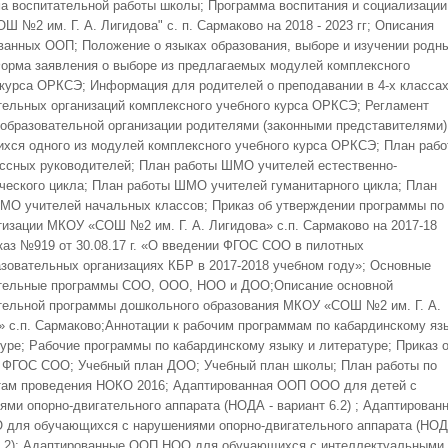
а воспитательной работы школы; Программа воспитания и социализации
 №2 им. Г. А. Лигидова" с. п. Сармаково на 2018 - 2023 гг; Описания
ванных ООП; Положение о языках образования, выборе и изучении родн
Форма заявления о выборе из предлагаемых модулей комплексного
 курса ОРКСЭ; Информация для родителей о преподавании в 4-х класса
тельных организаций комплексного учебного курса ОРКСЭ; Регламент
 образовательной организации родителями (законными представителями)
хся одного из модулей комплексного учебного курса ОРКСЭ; План раб
сных руководителей; План работы ШМО учителей естественно-
ческого цикла; План работы ШМО учителей гуманитарного цикла; План
МО учителей начальных классов; Приказ об утверждении программы по
изации МКОУ «СОШ №2 им. Г. А. Лигидова» с.п. Сармаково на 2017-18
иказ №919 от 30.08.17 г. «О введении ФГОС СОО в пилотных
зовательных организациях КБР в 2017-2018 учебном году»; Основные
тельные программы СОО, ООО, НОО и ДОО;Описание основной
тельной программы дошкольного образования МКОУ «СОШ №2 им. Г. А.
» с.п. Сармаково;Аннотации к рабочим программам по кабардинскому яз
туре; Рабочие программы по кабардинскому языку и литературе; Приказ 
 ФГОС СОО; Учебный план ДОО; Учебный план школы; План работы по
там проведения НОКО 2016; Адаптированная ООП ООО для детей с
ями опорно-двигательного аппарата (НОДА - вариант 6.2) ; Адаптирован
для обучающихся с нарушениями опорно-двигательного аппарата (НОД
6.2); Адаптированные ООП НОО для обучающихся с интеллектуальными