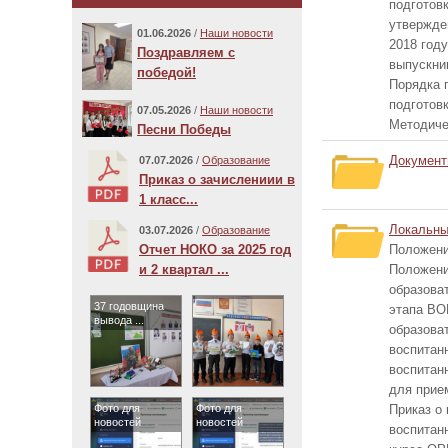
подготовк
утвержде
01.06.2026
/
Наши новости
2018 году
Поздравляем с
выпускни
победой!
Порядка 
подготовк
07.05.2026
/
Наши новости
Методиче
Песни Победы
Документ
07.07.2026
/
Образование
Приказ о зачислениии в
1 класс...
Локальны
03.07.2026
/
Образование
Отчет НОКО за 2025 год
Положени
и 2 квартал ...
Положени
образоват
37 годовщина
этапа ВО
вывода ...
образова
воспитан
воспитан
для прием
Фото для
Фото для
Приказ о 
новостей
новостей
воспитан