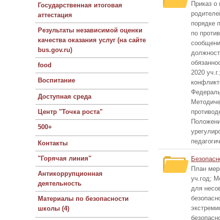
Приказ о
Государственная итоговая
родителе
аттестация
порядке 
Результаты независимой оценки
по проти
качества оказания услуг (на сайте
сообщени
bus.gov.ru)
должност
обязаннос
food
2020 уч.
Воспитание
конфликт
Федераль
Доступная среда
Методиче
Центр "Точка роста"
противод
Положени
500+
урегулир
педагоги
Контакты
"Горячая линия"
Безопасн
План мер
Антикоррупционная
уч.год; 
деятельность
для несо
безопасн
Материалы по безопасности
экстреми
школы (4)
безопасн