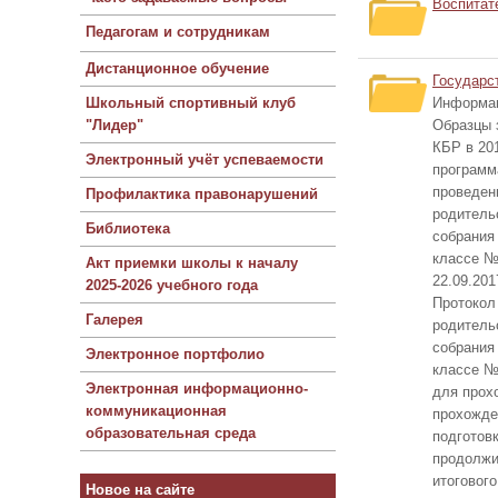
Воспитат
Педагогам и сотрудникам
Дистанционное обучение
Государс
Школьный спортивный клуб
Информац
"Лидер"
Образцы 
КБР в 20
Электронный учёт успеваемости
программ
проведен
Профилактика правонарушений
родительс
Библиотека
собрания 
классе №2
Акт приемки школы к началу
22.09.201
2025-2026 учебного года
Протокол 
Галерея
родительс
собрания 
Электронное портфолио
классе №1
Электронная информационно-
для прох
коммуникационная
прохожд
образовательная среда
подготов
продолжи
итоговог
Новое на сайте