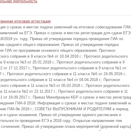
ельная деятельность
твенная итоговая аттестация
ия о сроках и местах подачи заявлений на итоговое собеседование ГИА
заявлений на ЕГЭ; Приказ о сроках и местах регистрации для сдачи ЕГЭ
18/2019 уч. году; Приказ об утверждении порядка проведения ГИА по
ам среднего общего образования; Приказ об утверждении порядка
ия ГИА по программам основного общего образования; Протокол
кого собрания в 9 классе №4 от 10.04.2018 г.; Протокол родительского
в 9 классе №3 от 25.01.2018 г.; Протокол родительского собрания в 9
 от 17.12.2017 г.; Протокол родительского собрания в 9 классе №1 от
7 г.; Протокол родительского собрания в 11 классе №5 от 24.05.2018 г.;
родительского собрания в 11 классе №4 от 04.04.2018 г.; Протокол
кого собрания в 11 классе №3 от 05.03.2018 г.; Протокол родительского
в 11 классе №2 от 22.11.2017 г.; Протокол родительского собрания в 11
 от 19.09.2017 г.; Приказ Минобрнауки КБР о сроках и местах регистрац
ождения ГИА-9 2018; Информация о сроках и местах подачи заявлений н
ение ГИА-9в 2018 г.; СОВЕТЫ ВЫПУСКНИКАМ И РОДИТЕЛЯМ в период
ки и сдачи экзаменов; Приказ об утверждении единого расписания и
тельности проведения ЕГЭ в 2018 году; Открытые направления тем
о сочинения; Приказ об утверждении плана мероприятий (дорожной карты