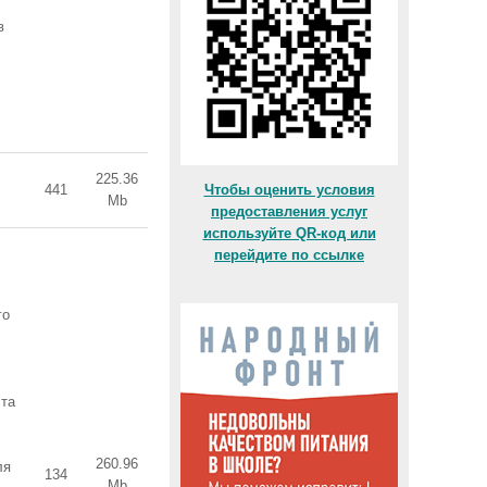
в
225.36
441
Чтобы оценить условия
Mb
предоставления услуг
используйте QR-код или
перейдите по ссылке
го
ста
260.96
ля
134
Mb