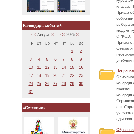
курса ОР
классе; 
Приказ о
собраний
выбора о
Календарь событий
модуля к
<<
Август
>>
<<
2026
>>
ОРКСЭ; П
Приказ о 
Пн
Вт
Ср
Чт
Пт
Сб
Вс
февраля 
1
2
первоклас
3
4
5
6
7
8
9
учебный 
10
11
12
13
14
15
16
Национал
17
18
19
20
21
22
23
Олимпиад
кабардин
24
25
26
27
28
29
30
граждан 
31
кабардин
Сармаков
с.п. Сар
#Сетевичок
учебного 
адыгског
Образова