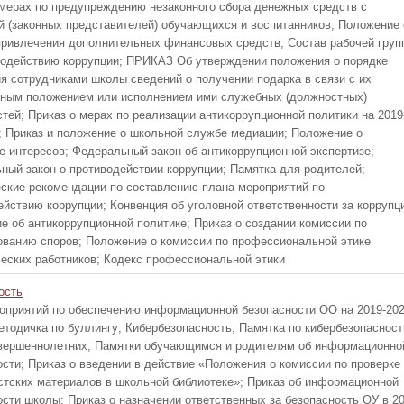
 мерах по предупреждению незаконного сбора денежных средств с
й (законных представителей) обучающихся и воспитанников; Положение 
привлечения дополнительных финансовых средств; Состав рабочей груп
водействию коррупции; ПРИКАЗ Об утверждении положения о порядке
я сотрудниками школы сведений о получении подарка в связи с их
ным положением или исполнением ими служебных (должностных)
тей; Приказ о мерах по реализации антикоррупционной политики на 2019
г.; Приказ и положение о школьной службе медиации; Положение о
е интересов; Федеральный закон об антикоррупционной экспертизе;
ный закон о противодействии коррупции; Памятка для родителей;
ские рекомендации по составлению плана мероприятий по
ействию коррупции; Конвенция об уголовной ответственности за коррупц
е об антикоррупционной политике; Приказ о создании комиссии по
ованию споров; Положение о комиссии по профессиональной этике
ческих работников; Кодекс профессиональной этики
ость
оприятий по обеспечению информационной безопасности ОО на 2019-20
Методичка по буллингу; Кибербезопасность; Памятка по кибербезопасност
вершеннолетних; Памятки обучающимся и родителям об информационно
ости; Приказ о введении в действие «Положения о комиссии по проверке
стских материалов в школьной библиотеке»; Приказ об информационной
ости школы; Приказ о назначении ответственных за безопасность ОУ в 20