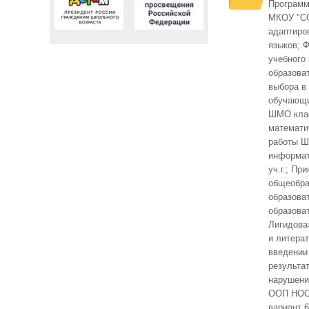
Программ
МКОУ "СОШ
адаптиро
языков; 
учебного
образова
выбора в
обучающи
ШМО клас
математи
работы Ш
информат
уч.г.; Пр
общеобра
образова
образова
Лигидова
и литера
введении
результа
нарушени
ООП НОО 
вариант 