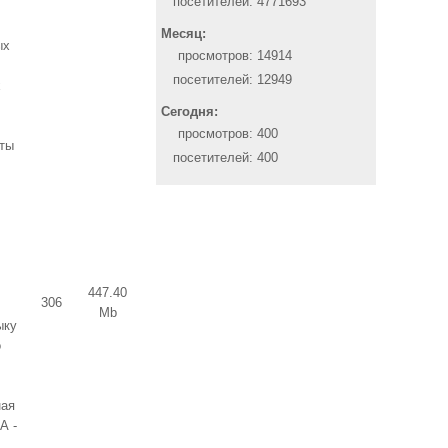
посетителей:
4771693
Месяц:
ых
просмотров:
14914
посетителей:
12949
х
Сегодня:
просмотров:
400
оты
посетителей:
400
447.40
306
Mb
ыку
о
ная
А -