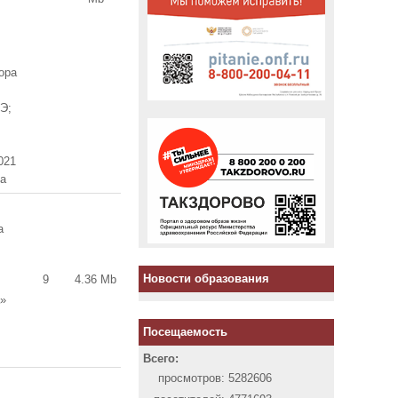
;
ора
Э;
021
да
а
Новости образования
9
4.36 Mb
а»
Посещаемость
Всего:
просмотров:
5282606