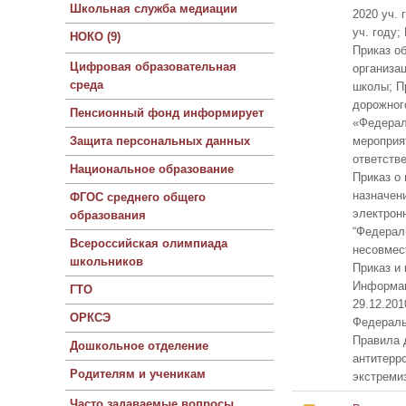
Школьная служба медиации
2020 уч. 
уч. году;
НОКО (9)
Приказ об
Цифровая образовательная
организа
среда
школы; П
дорожного
Пенсионный фонд информирует
«Федерал
Защита персональных данных
мероприят
ответств
Национальное образование
Приказ о 
назначен
ФГОС среднего общего
электрон
образования
“Федерал
Всероссийская олимпиада
несовмес
школьников
Приказ и
Информац
ГТО
29.12.201
ОРКСЭ
Федераль
Правила 
Дошкольное отделение
антитерр
Родителям и ученикам
экстреми
Часто задаваемые вопросы