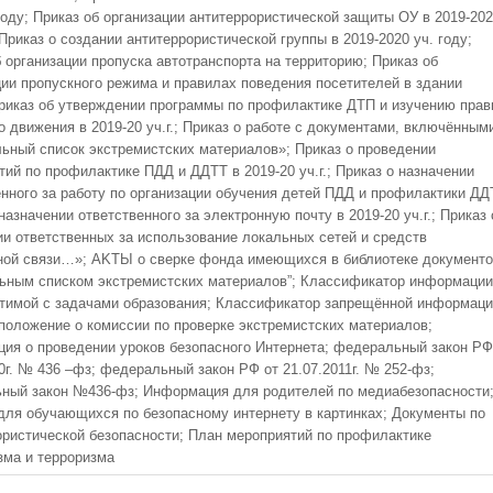
году; Приказ об организации антитеррористической защиты ОУ в 2019-20
 Приказ о создании антитеррористической группы в 2019-2020 уч. году;
 организации пропуска автотранспорта на территорию; Приказ об
ции пропускного режима и правилах поведения посетителей в здании
риказ об утверждении программы по профилактике ДТП и изучению прав
 движения в 2019-20 уч.г.; Приказ о работе с документами, включённым
ьный список экстремистских материалов»; Приказ о проведении
ий по профилактике ПДД и ДДТТ в 2019-20 уч.г.; Приказ о назначении
енного за работу по организации обучения детей ПДД и профилактики ДД
назначении ответственного за электронную почту в 2019-20 уч.г.; Приказ 
ии ответственных за использование локальных сетей и средств
ной связи…»; AKTЫ o cверке фонда имеющихся в библиотеке документо
ьным списком экстремистских материалов”; Классификатор информации
тимой с задачами образования; Классификатор запрещённой информаци
 положение о комиссии по проверке экстремистских материалов;
ия о проведении уроков безопасного Интернета; федеральный закон РФ
0г. № 436 –фз; федеральный закон РФ от 21.07.2011г. № 252-фз;
ный закон №436-фз; Информация для родителей по медиабезопасности
для обучающихся по безопасному интернету в картинках; Документы по
ористической безопасности; План мероприятий по профилактике
зма и терроризма