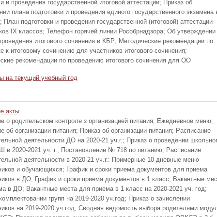
и и проведения государственной итоговой аттестации; Приказ об
нии плана подготовки и проведения единого государственного экзамена 
; План подготовки и проведения государственной (итоговой) аттестации
ков IX классов; Телефон горячей линии Рособрнадзора; Об утверждении
проведения итогового сочинения в КБР; Методические рекомендации по
е к итоговому сочинению для участников итогового сочинения;
ские рекомендации по проведению итогового сочинения для ОО
ы на текущий учебный год
е акты
е о родительском контроле з организацией питания; Ежедневное меню;
е об организации питания; Приказ об организации питания; Расписание
ельной деятельности ДО на 2020-21 уч.г.; Приказ о проведении школьно
Ш в 2020-2021 уч. г.; Постановление № 718 по питанию; Расписание
тельной деятельности в 2020-21 уч.г.: Примерные 10-дневные меню
ников и обучающихся; График и сроки приема документов для приема
ников в ДО; График и сроки приема документов в 1 класс; Вакантные ме
а в ДО; Вакантные места для приема в 1 класс на 2020-2021 уч. год;
комплектовании групп на 2019-2020 уч.год; Приказ о зачислении
ников на 2019-2020 уч.год; Сводная ведомость выбора родителями моду