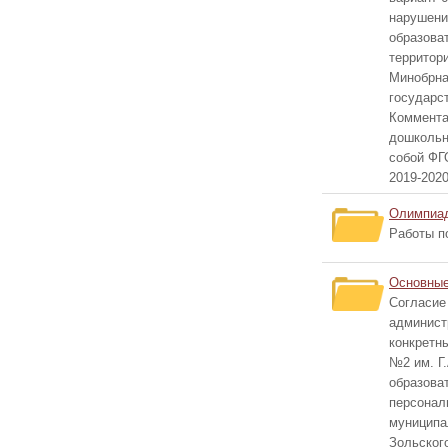
нарушени
образова
территор
Минобрна
государс
Коммента
дошкольн
собой ФГ
2019-202
Олимпиа
Работы п
Основные
Согласие
админист
конкретн
№2 им. Г.
образова
персонал
муниципа
Зольского