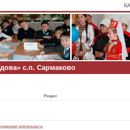
дова» с.п. Сармаково
Раздел
упционная деятельность