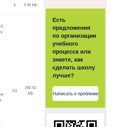
6
5.90 Mb
Есть
-9;
предложения
 в
по организации
учебного
процесса или
знаете, как
сделать школу
лучше?
290.50
111
Написать о проблеме
Mb
ии
а
)