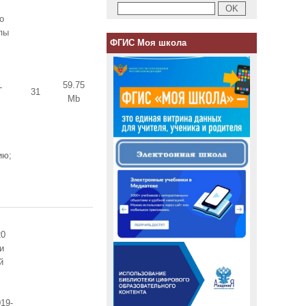
о
пы
ФГИС Моя школа
59.75
-
31
Mb
ию;
20
и
й
19-