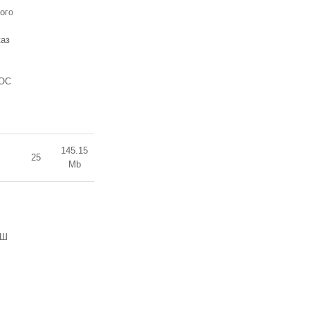
ого
каз
ГОС
145.15
25
Mb
ОШ