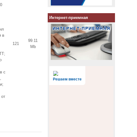
20
Интернет-приемная
ил
и в
99.11
121
Mb
ТТ;
о
в с
,
Решаем вместе
и;
 от
;