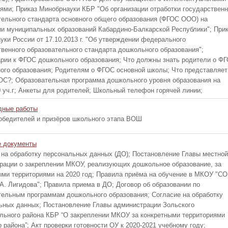
ями; Приказ Минобрнауки КБР "Об организации отработки государственн
тельного стандарта основного общего образования (ФГОС ООО) на
ии муниципальных образований Кабардино-Балкарской Республики"; При
уки России от 17.10.2013 г. "Об утверждении федерального
твенного образовательного стандарта дошкольного образования";
рии к ФГОС дошкольного образования; Что должны знать родители о Ф
ого образования; Родителям о ФГОС основной школы; Что представляет
ОС?; Образовательная программа дошкольного уровня образования на
0 уч.г; Анкеты для родителей; Школьный телефон горячей линии;
дные работы
обедителей и призёров школьного этапа ВОШ
 документы
 на обработку персональных данных (ДО); Постановление Главы местной
рации о закреплении МКОУ, реализующих дошкольное образование, за
ыми территориями на 2020 год; Правила приёма на обучение в МКОУ "С
А. Лигидова"; Правила приема в ДО; Договор об образовании по
тельным программам дошкольного образования; Согласие на обработку
ьных данных; Постановление Главы администрации Зольского
льного района КБР “О закреплении МКОУ за конкретными территориями
 района”; Акт проверки готовности ОУ к 2020-2021 учебному году;